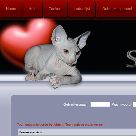
Home
Help
Zoeken
Ledenlijst
Gebruikerspaneel
Gebruikersnaam:
Wachtwoord:
Toon onbeantwoorde berichten
|
Toon actieve onderwerpen
Forumoverzicht