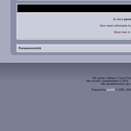
Je bent
perm
Voor meer informatie 
Deze ban is 
Forumoverzicht
S2L group • Sphynx 2 Love Foru
Alle rechten voorbehouden © 2
Alle handelsmerken zijn 
Powered by
phpBB
© 2000, 200