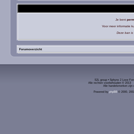
Je bent
perm
Voor meer informatie 
Deze ban is 
Forumoverzicht
S2L group • Sphynx 2 Love Foru
Alle rechten voorbehouden © 2
Alle handelsmerken zijn 
Powered by
phpBB
© 2000, 200