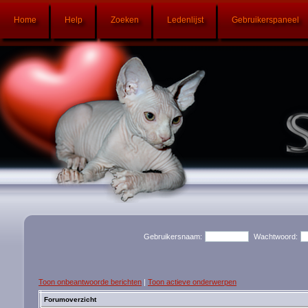
Home
Help
Zoeken
Ledenlijst
Gebruikerspaneel
Gebruikersnaam:
Wachtwoord:
Toon onbeantwoorde berichten
|
Toon actieve onderwerpen
Forumoverzicht