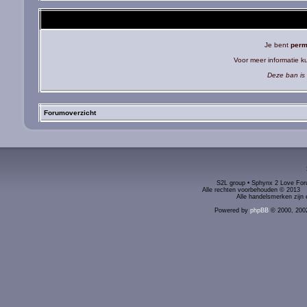
Je bent
perm
Voor meer informatie 
Deze ban is 
Forumoverzicht
S2L group • Sphynx 2 Love Foru
Alle rechten voorbehouden © 2
Alle handelsmerken zijn 
Powered by
phpBB
© 2000, 200