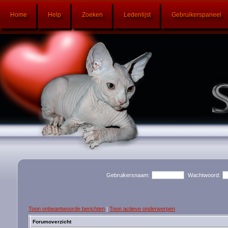
Home
Help
Zoeken
Ledenlijst
Gebruikerspaneel
Gebruikersnaam:
Wachtwoord:
Toon onbeantwoorde berichten
|
Toon actieve onderwerpen
Forumoverzicht