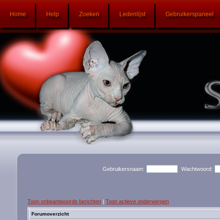
Home
Help
Zoeken
Ledenlijst
Gebruikerspaneel
Gebruikersnaam:
Wachtwoord:
Toon onbeantwoorde berichten
|
Toon actieve onderwerpen
Forumoverzicht