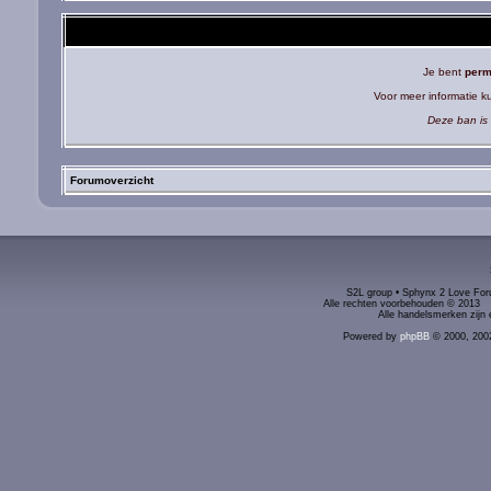
Je bent
perm
Voor meer informatie 
Deze ban is 
Forumoverzicht
S2L group • Sphynx 2 Love Foru
Alle rechten voorbehouden © 2
Alle handelsmerken zijn 
Powered by
phpBB
© 2000, 200