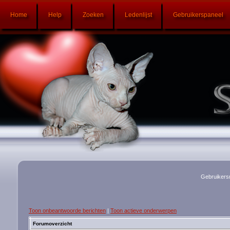
Home
Help
Zoeken
Ledenlijst
Gebruikerspaneel
Gebruikers
Toon onbeantwoorde berichten
|
Toon actieve onderwerpen
Forumoverzicht