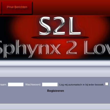
Prive Berichten
naam:
Wachtwoord:
Log mij automatisch in bij ieder bezoek.
Registreren