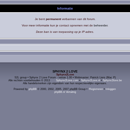
Informatie
Je bent
permanent
verbannen van dit forum.
Voor meer informatie kun je contact opnemen met de
beheerder
.
Deze ban is van toepassing op je IP-adres.
SPHYNX 2 LOVE
Sphynx2Love
S2L group • Sphynx 2 Love Forum - versie 1.00 • Webmaster: Patrick Liers (Mac P)
Alle rechten voorbehouden © 2013
Sphynx2Love.com
•
Sphynx2Love.nl
•
Sphynx2love.be
Alle handelsmerken zijn eigendom van hun respectievelijke eigenaars.
Powered by
phpBB
© 2000, 2002, 2005, 2007 phpBB Group •
Registreren
•
Inloggen
phpBB.nl Vertaling