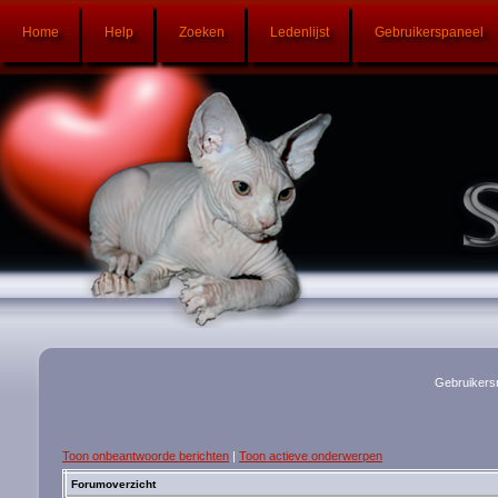
Home
Help
Zoeken
Ledenlijst
Gebruikerspaneel
Gebruikers
Toon onbeantwoorde berichten
|
Toon actieve onderwerpen
Forumoverzicht