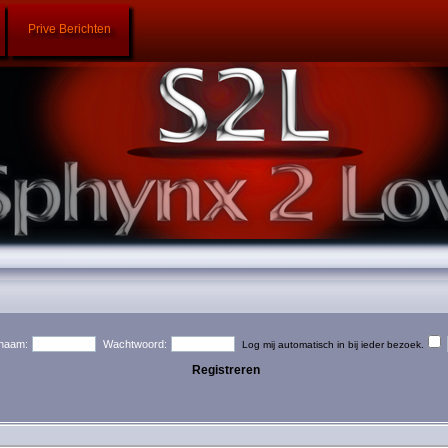
Prive Berichten
naam:
Wachtwoord:
Log mij automatisch in bij ieder bezoek.
Registreren