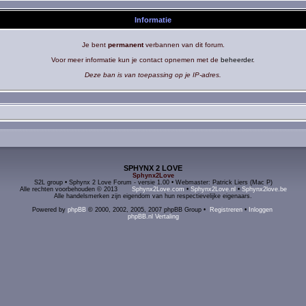
Informatie
Je bent
permanent
verbannen van dit forum.
Voor meer informatie kun je contact opnemen met de
beheerder
.
Deze ban is van toepassing op je IP-adres.
SPHYNX 2 LOVE
Sphynx2Love
S2L group • Sphynx 2 Love Forum - versie 1.00 • Webmaster: Patrick Liers (Mac P)
Alle rechten voorbehouden © 2013
Sphynx2Love.com
•
Sphynx2Love.nl
•
Sphynx2love.be
Alle handelsmerken zijn eigendom van hun respectievelijke eigenaars.
Powered by
phpBB
© 2000, 2002, 2005, 2007 phpBB Group •
Registreren
•
Inloggen
phpBB.nl Vertaling