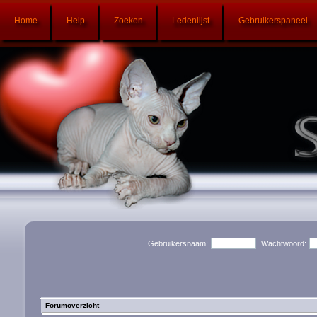
Home
Help
Zoeken
Ledenlijst
Gebruikerspaneel
Gebruikersnaam:
Wachtwoord:
Forumoverzicht