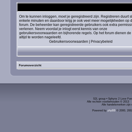
Om te kunnen inloggen, moet je geregistreerd zijn. Registreren duurt s
enkele minuten en daardoor krijg je ook veel meer mogelijkheden op d
forum. De beheerder kan geregistreerde gebruikers ook extra permiss
verlenen. Neem voordat je inlogt eerst kennis van onze
gebruikersvoorwaarden en bijhorende regels. Op het forum dienen de 
altijd te worden nageleefd.
Gebruikersvoorwaarden
|
Privacybeleid
Forumoverzicht
S2L group • Sphynx 2 Love Foru
Alle rechten voorbehouden © 2
Alle handelsmerken zijn 
Powered by
phpBB
© 2000, 200