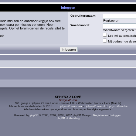
Inloggen
Gebruikersnaam:
Registreren
kele minuten en daardoor krijg je ook veel
 ook extra permissies verlenen. Neem
Wachtwoord:
els. Op het forum dienen de regels altijd te
Wachtwoord vergeten?
eid
Log mij automatisch 
Mij gedurende deze 
SPHYNX 2 LOVE
Sphynx2Love
S2L group • Sphynx 2 Love Forum - versie 1.00 • Webmaster: Patrick Liers (Mac P)
Alle rechten voorbehouden © 2013
Sphynx2Love.com
•
Sphynx2Love.nl
•
Sphynx2love.be
Alle handelsmerken zijn eigendom van hun respectievelijke eigenaars.
Powered by
phpBB
© 2000, 2002, 2005, 2007 phpBB Group •
Registreren
•
Inloggen
phpBB.nl Vertaling