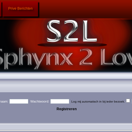
Prive Berichten
naam:
Wachtwoord:
Log mij automatisch in bij ieder bezoek.
Registreren