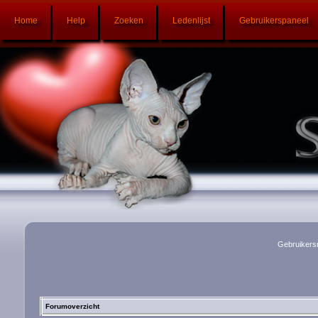
Home
Help
Zoeken
Ledenlijst
Gebruikerspaneel
Gebruikers
Forumoverzicht