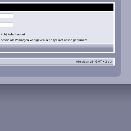
in bij ieder bezoek.
sessie als Verborgen weergeven in de lijst met online gebruikers.
Alle tijden zijn GMT + 2 uur