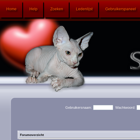
Home
Help
Zoeken
Ledenlijst
Gebruikerspaneel
Gebruikersnaam:
Wachtwoord:
Forumoverzicht