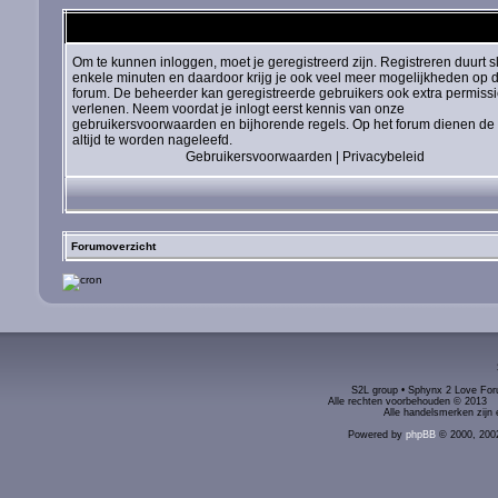
Om te kunnen inloggen, moet je geregistreerd zijn. Registreren duurt s
enkele minuten en daardoor krijg je ook veel meer mogelijkheden op d
forum. De beheerder kan geregistreerde gebruikers ook extra permiss
verlenen. Neem voordat je inlogt eerst kennis van onze
gebruikersvoorwaarden en bijhorende regels. Op het forum dienen de 
altijd te worden nageleefd.
Gebruikersvoorwaarden
|
Privacybeleid
Forumoverzicht
S2L group • Sphynx 2 Love Foru
Alle rechten voorbehouden © 2
Alle handelsmerken zijn 
Powered by
phpBB
© 2000, 200