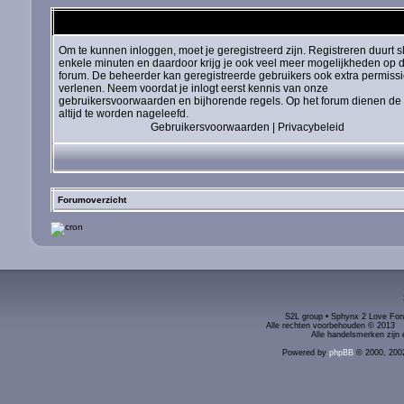
Om te kunnen inloggen, moet je geregistreerd zijn. Registreren duurt s
enkele minuten en daardoor krijg je ook veel meer mogelijkheden op d
forum. De beheerder kan geregistreerde gebruikers ook extra permiss
verlenen. Neem voordat je inlogt eerst kennis van onze
gebruikersvoorwaarden en bijhorende regels. Op het forum dienen de 
altijd te worden nageleefd.
Gebruikersvoorwaarden
|
Privacybeleid
Forumoverzicht
S2L group • Sphynx 2 Love Foru
Alle rechten voorbehouden © 2
Alle handelsmerken zijn 
Powered by
phpBB
© 2000, 200