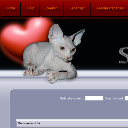
Home
Help
Zoeken
Ledenlijst
Gebruikerspaneel
Gebruikersnaam:
Wachtwoord:
Forumoverzicht