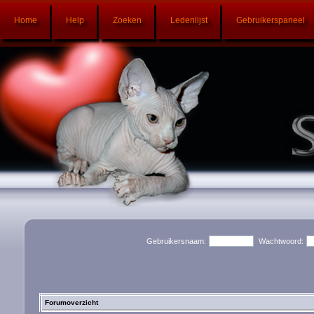
Home
Help
Zoeken
Ledenlijst
Gebruikerspaneel
Gebruikersnaam:
Wachtwoord:
Forumoverzicht