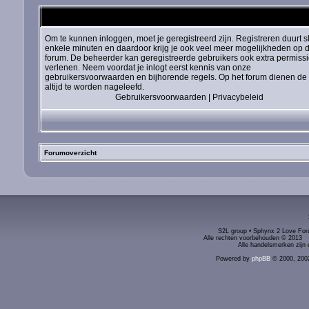
Om te kunnen inloggen, moet je geregistreerd zijn. Registreren duurt s
enkele minuten en daardoor krijg je ook veel meer mogelijkheden op d
forum. De beheerder kan geregistreerde gebruikers ook extra permiss
verlenen. Neem voordat je inlogt eerst kennis van onze
gebruikersvoorwaarden en bijhorende regels. Op het forum dienen de 
altijd te worden nageleefd.
Gebruikersvoorwaarden
|
Privacybeleid
Forumoverzicht
S2L group • Sphynx 2 Love Foru
Alle rechten voorbehouden © 2
Alle handelsmerken zijn 
Powered by
phpBB
© 2000, 200