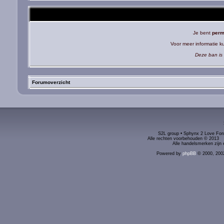
Je bent
perm
Voor meer informatie 
Deze ban is 
Forumoverzicht
S2L group • Sphynx 2 Love Foru
Alle rechten voorbehouden © 2
Alle handelsmerken zijn 
Powered by
phpBB
© 2000, 200