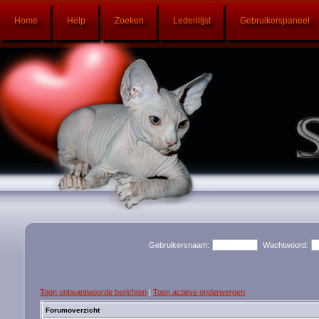
Home
Help
Zoeken
Ledenlijst
Gebruikerspaneel
Gebruikersnaam:
Wachtwoord:
Toon onbeantwoorde berichten
|
Toon actieve onderwerpen
Forumoverzicht