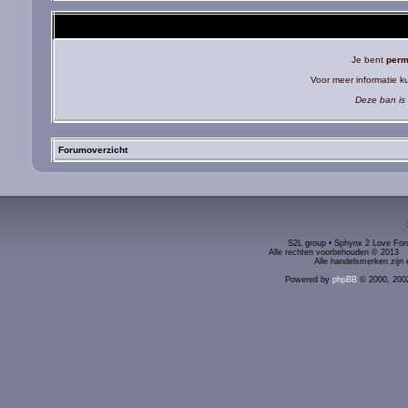
Je bent
perm
Voor meer informatie 
Deze ban is 
Forumoverzicht
S2L group • Sphynx 2 Love Foru
Alle rechten voorbehouden © 2
Alle handelsmerken zijn 
Powered by
phpBB
© 2000, 200