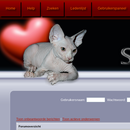
Home
Help
Zoeken
Ledenlijst
Gebruikerspaneel
Gebruikersnaam:
Wachtwoord:
Toon onbeantwoorde berichten
|
Toon actieve onderwerpen
Forumoverzicht