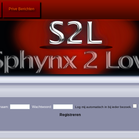
Prive Berichten
naam:
Wachtwoord:
Log mij automatisch in bij ieder bezoek.
Registreren