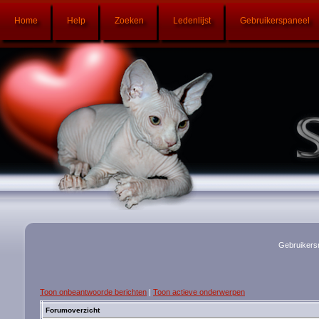
Home
Help
Zoeken
Ledenlijst
Gebruikerspaneel
Gebruikers
Toon onbeantwoorde berichten
|
Toon actieve onderwerpen
Forumoverzicht