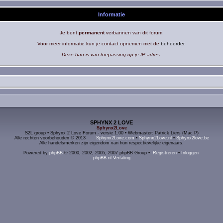
Informatie
Je bent
permanent
verbannen van dit forum.
Voor meer informatie kun je contact opnemen met de
beheerder
.
Deze ban is van toepassing op je IP-adres.
SPHYNX 2 LOVE
Sphynx2Love
S2L group • Sphynx 2 Love Forum - versie 1.00 • Webmaster: Patrick Liers (Mac P)
Alle rechten voorbehouden © 2013
Sphynx2Love.com
•
Sphynx2Love.nl
•
Sphynx2love.be
Alle handelsmerken zijn eigendom van hun respectievelijke eigenaars.
Powered by
phpBB
© 2000, 2002, 2005, 2007 phpBB Group •
Registreren
•
Inloggen
phpBB.nl Vertaling