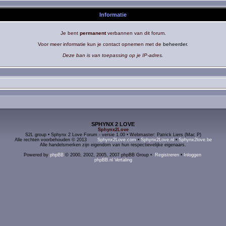
Informatie
Je bent
permanent
verbannen van dit forum.
Voor meer informatie kun je contact opnemen met de
beheerder
.
Deze ban is van toepassing op je IP-adres.
SPHYNX 2 LOVE
Sphynx2Love
S2L group • Sphynx 2 Love Forum - versie 1.00 • Webmaster: Patrick Liers (Mac P)
Alle rechten voorbehouden © 2013
Sphynx2Love.com
•
Sphynx2Love.nl
•
Sphynx2love.be
Alle handelsmerken zijn eigendom van hun respectievelijke eigenaars.
Powered by
phpBB
© 2000, 2002, 2005, 2007 phpBB Group •
Registreren
•
Inloggen
phpBB.nl Vertaling