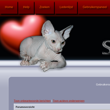
Home
Help
Zoeken
Ledenlijst
Gebruikerspaneel
Gebruikers
Toon onbeantwoorde berichten
|
Toon actieve onderwerpen
Forumoverzicht