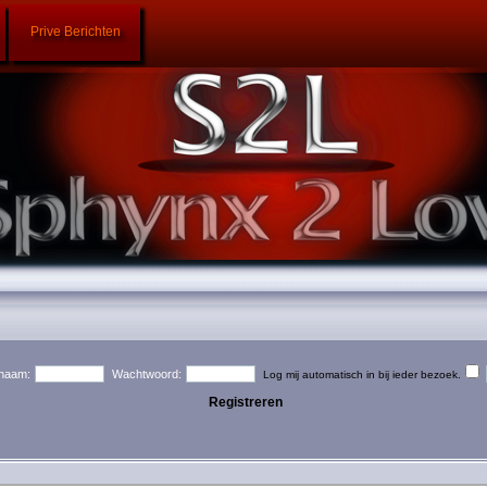
Prive Berichten
naam:
Wachtwoord:
Log mij automatisch in bij ieder bezoek.
Registreren