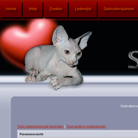
Home
Help
Zoeken
Ledenlijst
Gebruikerspaneel
Gebruikers
Toon onbeantwoorde berichten
|
Toon actieve onderwerpen
Forumoverzicht