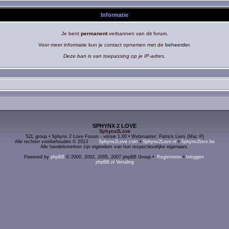
Informatie
Je bent
permanent
verbannen van dit forum.
Voor meer informatie kun je contact opnemen met de
beheerder
.
Deze ban is van toepassing op je IP-adres.
SPHYNX 2 LOVE
Sphynx2Love
S2L group • Sphynx 2 Love Forum - versie 1.00 • Webmaster: Patrick Liers (Mac P)
Alle rechten voorbehouden © 2013
Sphynx2Love.com
•
Sphynx2Love.nl
•
Sphynx2love.be
Alle handelsmerken zijn eigendom van hun respectievelijke eigenaars.
Powered by
phpBB
© 2000, 2002, 2005, 2007 phpBB Group •
Registreren
•
Inloggen
phpBB.nl Vertaling