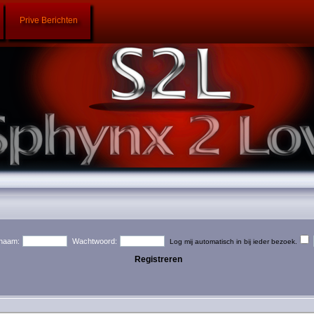
Prive Berichten
naam:
Wachtwoord:
Log mij automatisch in bij ieder bezoek.
Registreren