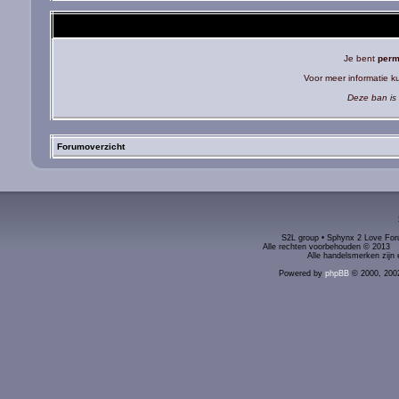
Je bent
perm
Voor meer informatie 
Deze ban is 
Forumoverzicht
S2L group • Sphynx 2 Love Foru
Alle rechten voorbehouden © 2
Alle handelsmerken zijn 
Powered by
phpBB
© 2000, 200