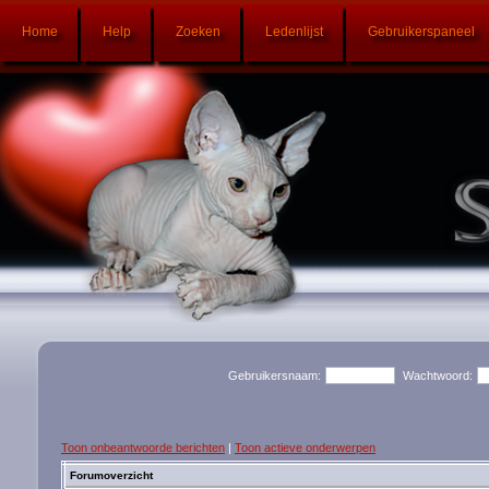
Home
Help
Zoeken
Ledenlijst
Gebruikerspaneel
Gebruikersnaam:
Wachtwoord:
Toon onbeantwoorde berichten
|
Toon actieve onderwerpen
Forumoverzicht