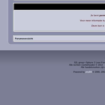
Je bent
perm
Voor meer informatie 
Deze ban is 
Forumoverzicht
S2L group • Sphynx 2 Love Foru
Alle rechten voorbehouden © 2
Alle handelsmerken zijn 
Powered by
phpBB
© 2000, 200