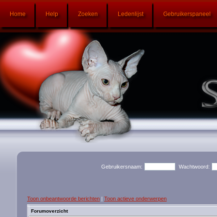
Home
Help
Zoeken
Ledenlijst
Gebruikerspaneel
Gebruikersnaam:
Wachtwoord:
Toon onbeantwoorde berichten
|
Toon actieve onderwerpen
Forumoverzicht