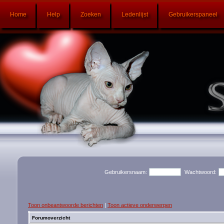
Home
Help
Zoeken
Ledenlijst
Gebruikerspaneel
Gebruikersnaam:
Wachtwoord:
Toon onbeantwoorde berichten
|
Toon actieve onderwerpen
Forumoverzicht