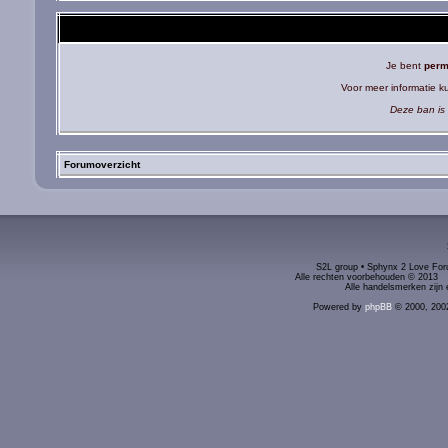
Je bent
perm
Voor meer informatie 
Deze ban is 
Forumoverzicht
S2L group • Sphynx 2 Love Foru
Alle rechten voorbehouden © 2
Alle handelsmerken zijn 
Powered by
phpBB
© 2000, 200