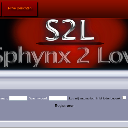
Prive Berichten
naam:
Wachtwoord:
Log mij automatisch in bij ieder bezoek.
Registreren