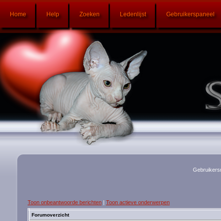
Home
Help
Zoeken
Ledenlijst
Gebruikerspaneel
Gebruikers
Toon onbeantwoorde berichten
|
Toon actieve onderwerpen
Forumoverzicht