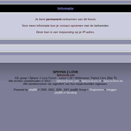
Informatie
Je bent
permanent
verbannen van dit forum.
Voor meer informatie kun je contact opnemen met de
beheerder
.
Deze ban is van toepassing op je IP-adres.
SPHYNX 2 LOVE
Sphynx2Love
S2L group • Sphynx 2 Love Forum - versie 1.00 • Webmaster: Patrick Liers (Mac P)
Alle rechten voorbehouden © 2013
Sphynx2Love.com
•
Sphynx2Love.nl
•
Sphynx2love.be
Alle handelsmerken zijn eigendom van hun respectievelijke eigenaars.
Powered by
phpBB
© 2000, 2002, 2005, 2007 phpBB Group •
Registreren
•
Inloggen
phpBB.nl Vertaling