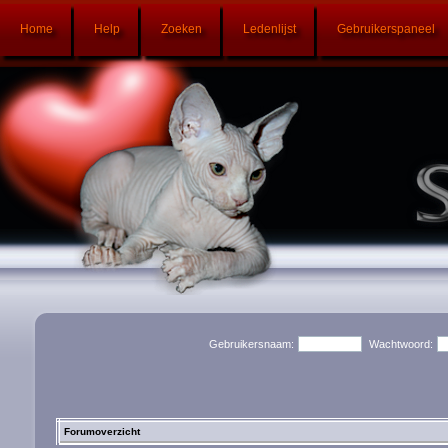
Home
Help
Zoeken
Ledenlijst
Gebruikerspaneel
Gebruikersnaam:
Wachtwoord:
Forumoverzicht