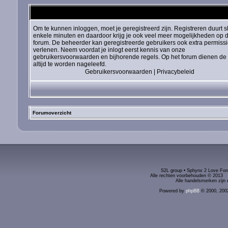
Om te kunnen inloggen, moet je geregistreerd zijn. Registreren duurt s
enkele minuten en daardoor krijg je ook veel meer mogelijkheden op d
forum. De beheerder kan geregistreerde gebruikers ook extra permiss
verlenen. Neem voordat je inlogt eerst kennis van onze
gebruikersvoorwaarden en bijhorende regels. Op het forum dienen de 
altijd te worden nageleefd.
Gebruikersvoorwaarden
|
Privacybeleid
Forumoverzicht
S2L group • Sphynx 2 Love Foru
Alle rechten voorbehouden © 2
Alle handelsmerken zijn 
Powered by
phpBB
© 2000, 200