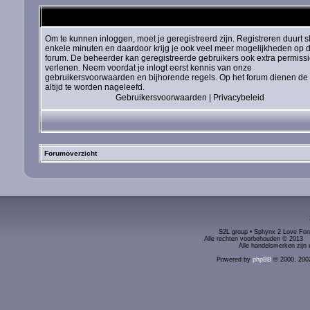
Om te kunnen inloggen, moet je geregistreerd zijn. Registreren duurt s
enkele minuten en daardoor krijg je ook veel meer mogelijkheden op d
forum. De beheerder kan geregistreerde gebruikers ook extra permiss
verlenen. Neem voordat je inlogt eerst kennis van onze
gebruikersvoorwaarden en bijhorende regels. Op het forum dienen de 
altijd te worden nageleefd.
Gebruikersvoorwaarden
|
Privacybeleid
Forumoverzicht
S2L group • Sphynx 2 Love Foru
Alle rechten voorbehouden © 2
Alle handelsmerken zijn 
Powered by
phpBB
© 2000, 200