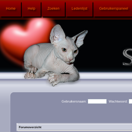
Home
Help
Zoeken
Ledenlijst
Gebruikerspaneel
Gebruikersnaam:
Wachtwoord:
Forumoverzicht