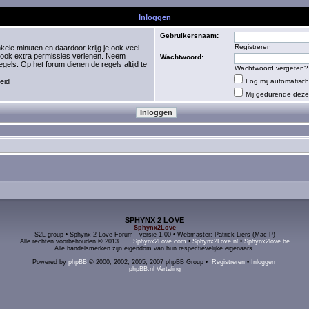
Inloggen
Gebruikersnaam:
Registreren
kele minuten en daardoor krijg je ook veel
 ook extra permissies verlenen. Neem
Wachtwoord:
els. Op het forum dienen de regels altijd te
Wachtwoord vergeten?
eid
Log mij automatisch 
Mij gedurende deze 
SPHYNX 2 LOVE
Sphynx2Love
S2L group • Sphynx 2 Love Forum - versie 1.00 • Webmaster: Patrick Liers (Mac P)
Alle rechten voorbehouden © 2013
Sphynx2Love.com
•
Sphynx2Love.nl
•
Sphynx2love.be
Alle handelsmerken zijn eigendom van hun respectievelijke eigenaars.
Powered by
phpBB
© 2000, 2002, 2005, 2007 phpBB Group •
Registreren
•
Inloggen
phpBB.nl Vertaling