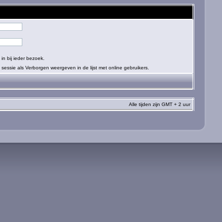
in bij ieder bezoek.
sessie als Verborgen weergeven in de lijst met online gebruikers.
Alle tijden zijn GMT + 2 uur