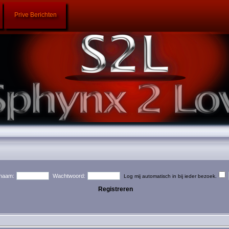
Prive Berichten
naam:
Wachtwoord:
Log mij automatisch in bij ieder bezoek.
Registreren