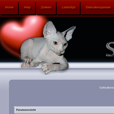
Home
Help
Zoeken
Ledenlijst
Gebruikerspaneel
Gebruikers
Forumoverzicht