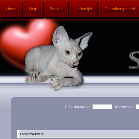
Home
Help
Zoeken
Ledenlijst
Gebruikerspaneel
Gebruikersnaam:
Wachtwoord:
Forumoverzicht