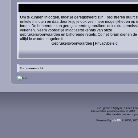
Om te kunnen inloggen, moet je geregistreerd zijn. Registreren duurt s
enkele minuten en daardoor krijg je ook veel meer mogelijkheden op d
forum. De beheerder kan geregistreerde gebruikers ook extra permiss
verlenen. Neem voordat je inlogt eerst kennis van onze
gebruikersvoorwaarden en bijhorende regels. Op het forum dienen de 
altijd te worden nageleefd.
Gebruikersvoorwaarden
|
Privacybeleid
Forumoverzicht
S2L group • Sphynx 2 Love Foru
Alle rechten voorbehouden © 2
Alle handelsmerken zijn 
Powered by
phpBB
© 2000, 200