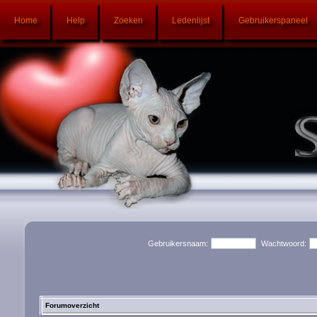
Home
Help
Zoeken
Ledenlijst
Gebruikerspaneel
Gebruikersnaam:
Wachtwoord:
Forumoverzicht