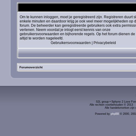
Om te kunnen inloggen, moet je geregistreerd zijn. Registreren duurt s
enkele minuten en daardoor krijg je ook veel meer mogelijkheden op d
forum. De beheerder kan geregistreerde gebruikers ook extra permiss
verlenen. Neem voordat je inlogt eerst kennis van onze
gebruikersvoorwaarden en bijhorende regels. Op het forum dienen de 
altijd te worden nageleefd.
Gebruikersvoorwaarden
|
Privacybeleid
Forumoverzicht
S2L group • Sphynx 2 Love Foru
Alle rechten voorbehouden © 2
Alle handelsmerken zijn 
Powered by
phpBB
© 2000, 200