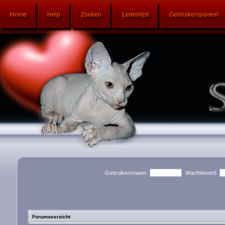
Home
Help
Zoeken
Ledenlijst
Gebruikerspaneel
Gebruikersnaam:
Wachtwoord:
Forumoverzicht