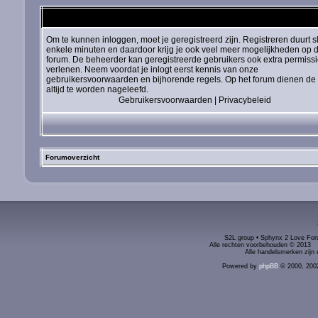
Om te kunnen inloggen, moet je geregistreerd zijn. Registreren duurt s
enkele minuten en daardoor krijg je ook veel meer mogelijkheden op d
forum. De beheerder kan geregistreerde gebruikers ook extra permiss
verlenen. Neem voordat je inlogt eerst kennis van onze
gebruikersvoorwaarden en bijhorende regels. Op het forum dienen de 
altijd te worden nageleefd.
Gebruikersvoorwaarden
|
Privacybeleid
Forumoverzicht
S2L group • Sphynx 2 Love Foru
Alle rechten voorbehouden © 2
Alle handelsmerken zijn 
Powered by
phpBB
© 2000, 200