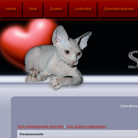
Home
Help
Zoeken
Ledenlijst
Gebruikerspaneel
Gebruikers
Toon onbeantwoorde berichten
|
Toon actieve onderwerpen
Forumoverzicht