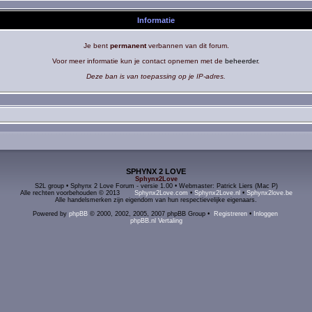
Informatie
Je bent
permanent
verbannen van dit forum.
Voor meer informatie kun je contact opnemen met de
beheerder
.
Deze ban is van toepassing op je IP-adres.
SPHYNX 2 LOVE
Sphynx2Love
S2L group • Sphynx 2 Love Forum - versie 1.00 • Webmaster: Patrick Liers (Mac P)
Alle rechten voorbehouden © 2013
Sphynx2Love.com
•
Sphynx2Love.nl
•
Sphynx2love.be
Alle handelsmerken zijn eigendom van hun respectievelijke eigenaars.
Powered by
phpBB
© 2000, 2002, 2005, 2007 phpBB Group •
Registreren
•
Inloggen
phpBB.nl Vertaling