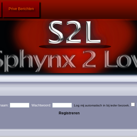
Prive Berichten
naam:
Wachtwoord:
Log mij automatisch in bij ieder bezoek.
Registreren