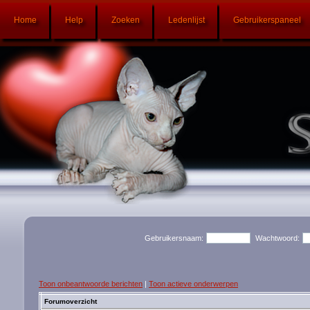
Home
Help
Zoeken
Ledenlijst
Gebruikerspaneel
Gebruikersnaam:
Wachtwoord:
Toon onbeantwoorde berichten
|
Toon actieve onderwerpen
Forumoverzicht