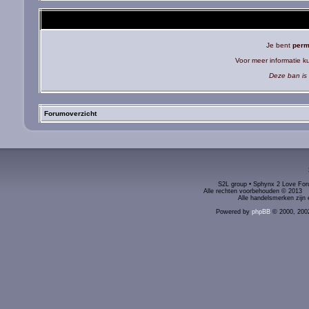
Je bent
perm
Voor meer informatie 
Deze ban is 
Forumoverzicht
S2L group • Sphynx 2 Love Foru
Alle rechten voorbehouden © 2
Alle handelsmerken zijn 
Powered by
phpBB
© 2000, 200