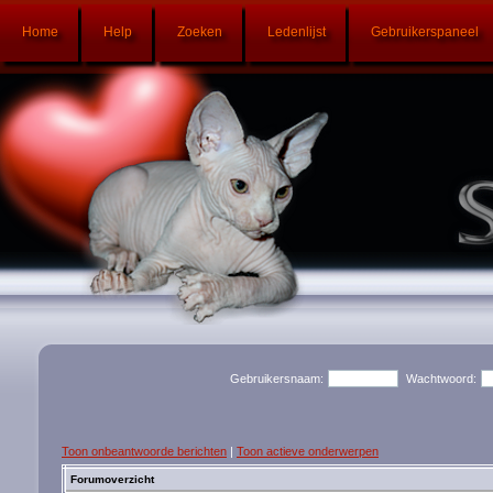
Home
Help
Zoeken
Ledenlijst
Gebruikerspaneel
Gebruikersnaam:
Wachtwoord:
Toon onbeantwoorde berichten
|
Toon actieve onderwerpen
Forumoverzicht