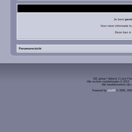
Je bent
perm
Voor meer informatie 
Deze ban is 
Forumoverzicht
S2L group • Sphynx 2 Love Foru
Alle rechten voorbehouden © 2
Alle handelsmerken zijn 
Powered by
phpBB
© 2000, 200