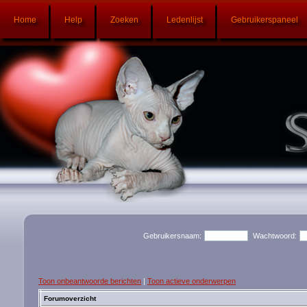
Home
Help
Zoeken
Ledenlijst
Gebruikerspaneel
Gebruikersnaam:
Wachtwoord:
Toon onbeantwoorde berichten
|
Toon actieve onderwerpen
Forumoverzicht