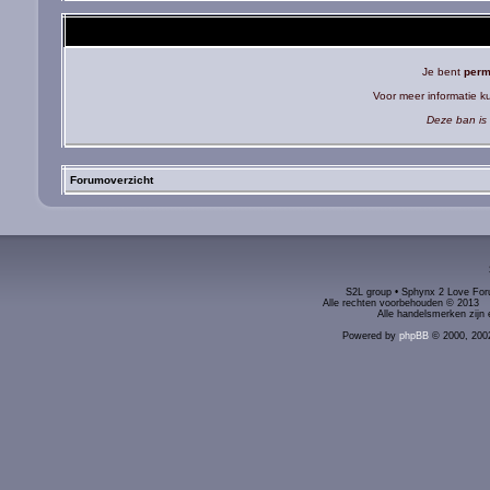
Je bent
perm
Voor meer informatie 
Deze ban is 
Forumoverzicht
S2L group • Sphynx 2 Love Foru
Alle rechten voorbehouden © 2
Alle handelsmerken zijn 
Powered by
phpBB
© 2000, 200