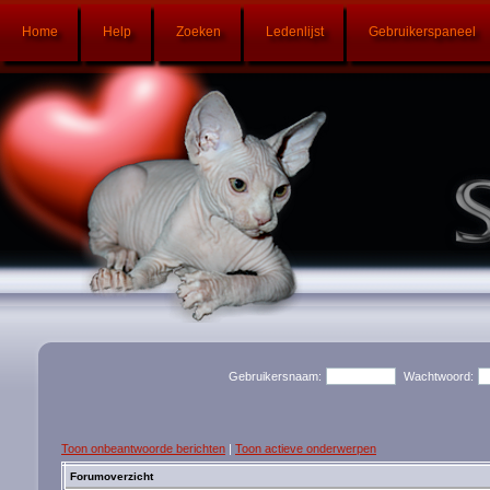
Home
Help
Zoeken
Ledenlijst
Gebruikerspaneel
Gebruikersnaam:
Wachtwoord:
Toon onbeantwoorde berichten
|
Toon actieve onderwerpen
Forumoverzicht