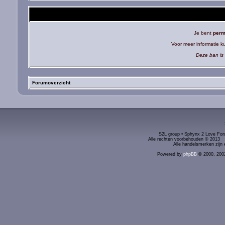
Je bent
perm
Voor meer informatie 
Deze ban is 
Forumoverzicht
S2L group • Sphynx 2 Love Foru
Alle rechten voorbehouden © 2
Alle handelsmerken zijn 
Powered by
phpBB
© 2000, 200