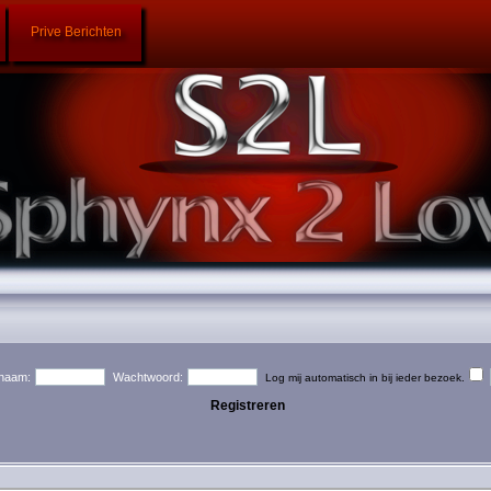
Prive Berichten
naam:
Wachtwoord:
Log mij automatisch in bij ieder bezoek.
Registreren