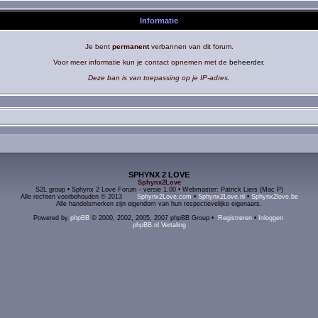
Informatie
Je bent
permanent
verbannen van dit forum.
Voor meer informatie kun je contact opnemen met de
beheerder
.
Deze ban is van toepassing op je IP-adres.
SPHYNX 2 LOVE
Sphynx2Love
S2L group • Sphynx 2 Love Forum - versie 1.00 • Webmaster: Patrick Liers (Mac P)
Alle rechten voorbehouden © 2013
Sphynx2Love.com
•
Sphynx2Love.nl
•
Sphynx2love.be
Alle handelsmerken zijn eigendom van hun respectievelijke eigenaars.
Powered by
phpBB
© 2000, 2002, 2005, 2007 phpBB Group •
Registreren
•
Inloggen
phpBB.nl Vertaling