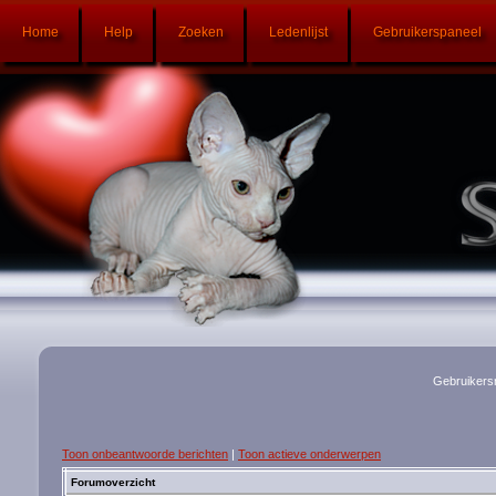
Home
Help
Zoeken
Ledenlijst
Gebruikerspaneel
Gebruikers
Toon onbeantwoorde berichten
|
Toon actieve onderwerpen
Forumoverzicht