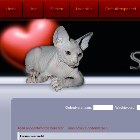
Home
Help
Zoeken
Ledenlijst
Gebruikerspaneel
Gebruikersnaam:
Wachtwoord:
Toon onbeantwoorde berichten
|
Toon actieve onderwerpen
Forumoverzicht