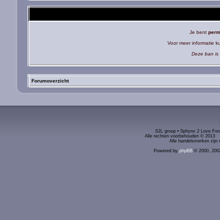
Je bent
perm
Voor meer informatie 
Deze ban is 
Forumoverzicht
S2L group • Sphynx 2 Love Foru
Alle rechten voorbehouden © 2
Alle handelsmerken zijn 
Powered by
phpBB
© 2000, 200