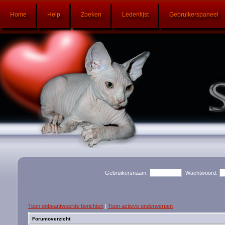
Home
Help
Zoeken
Ledenlijst
Gebruikerspaneel
Gebruikersnaam:
Wachtwoord:
Toon onbeantwoorde berichten
|
Toon actieve onderwerpen
Forumoverzicht