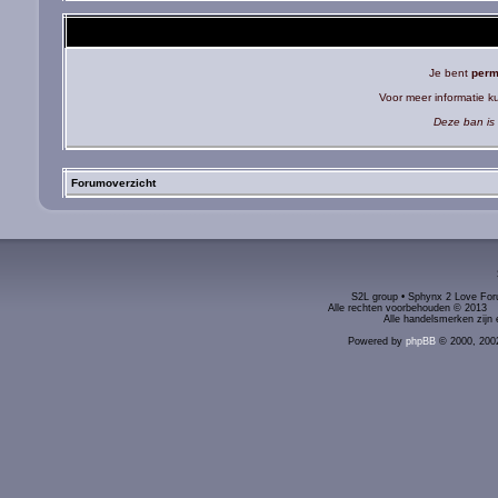
Je bent
perm
Voor meer informatie 
Deze ban is 
Forumoverzicht
S2L group • Sphynx 2 Love Foru
Alle rechten voorbehouden © 2
Alle handelsmerken zijn 
Powered by
phpBB
© 2000, 200