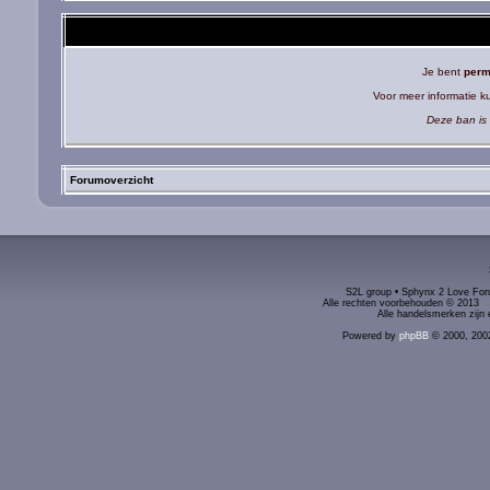
Je bent
perm
Voor meer informatie 
Deze ban is 
Forumoverzicht
S2L group • Sphynx 2 Love Foru
Alle rechten voorbehouden © 2
Alle handelsmerken zijn 
Powered by
phpBB
© 2000, 200