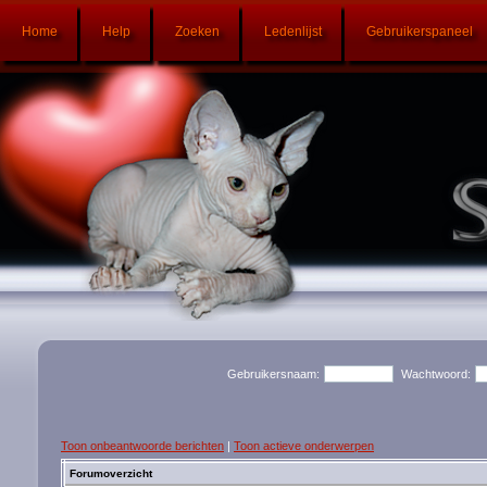
Home
Help
Zoeken
Ledenlijst
Gebruikerspaneel
Gebruikersnaam:
Wachtwoord:
Toon onbeantwoorde berichten
|
Toon actieve onderwerpen
Forumoverzicht