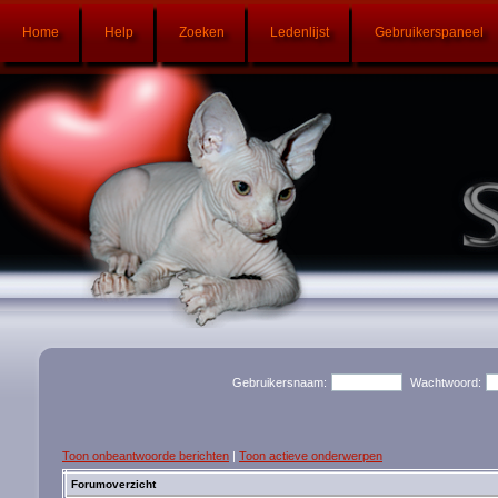
Home
Help
Zoeken
Ledenlijst
Gebruikerspaneel
Gebruikersnaam:
Wachtwoord:
Toon onbeantwoorde berichten
|
Toon actieve onderwerpen
Forumoverzicht