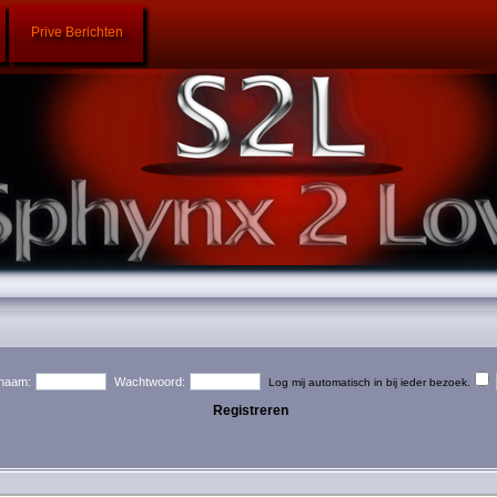
Prive Berichten
naam:
Wachtwoord:
Log mij automatisch in bij ieder bezoek.
Registreren