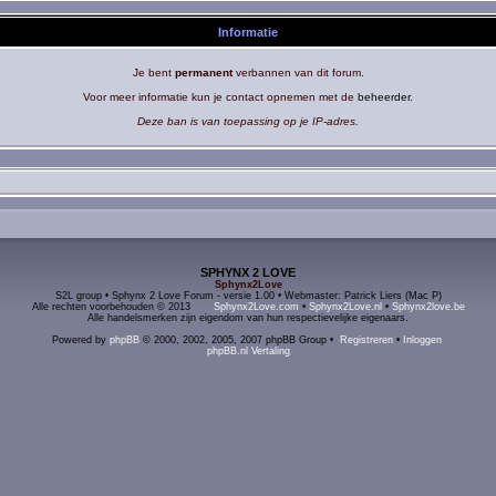
Informatie
Je bent
permanent
verbannen van dit forum.
Voor meer informatie kun je contact opnemen met de
beheerder
.
Deze ban is van toepassing op je IP-adres.
SPHYNX 2 LOVE
Sphynx2Love
S2L group • Sphynx 2 Love Forum - versie 1.00 • Webmaster: Patrick Liers (Mac P)
Alle rechten voorbehouden © 2013
Sphynx2Love.com
•
Sphynx2Love.nl
•
Sphynx2love.be
Alle handelsmerken zijn eigendom van hun respectievelijke eigenaars.
Powered by
phpBB
© 2000, 2002, 2005, 2007 phpBB Group •
Registreren
•
Inloggen
phpBB.nl Vertaling