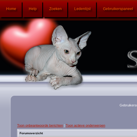
Home
Help
Zoeken
Ledenlijst
Gebruikerspaneel
Gebruikers
Toon onbeantwoorde berichten
|
Toon actieve onderwerpen
Forumoverzicht