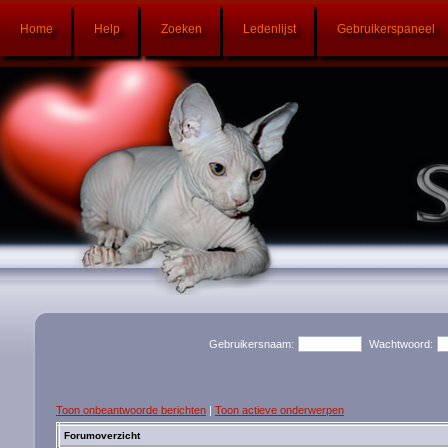
Home
Help
Zoeken
Ledenlijst
Gebruikerspaneel
Gebruikersnaam:
Wachtwoord:
Toon onbeantwoorde berichten
|
Toon actieve onderwerpen
Forumoverzicht