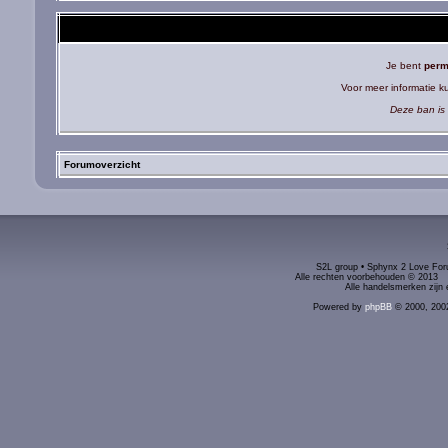
Je bent
perm
Voor meer informatie 
Deze ban is 
Forumoverzicht
S2L group • Sphynx 2 Love Foru
Alle rechten voorbehouden © 2
Alle handelsmerken zijn 
Powered by
phpBB
© 2000, 200