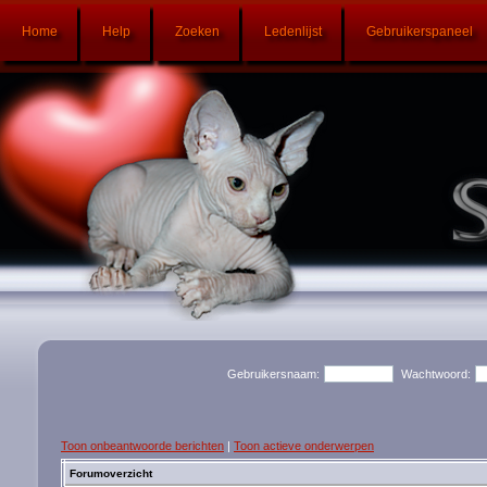
Home
Help
Zoeken
Ledenlijst
Gebruikerspaneel
Gebruikersnaam:
Wachtwoord:
Toon onbeantwoorde berichten
|
Toon actieve onderwerpen
Forumoverzicht