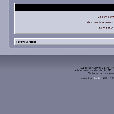
Je bent
perm
Voor meer informatie 
Deze ban is 
Forumoverzicht
S2L group • Sphynx 2 Love Foru
Alle rechten voorbehouden © 2
Alle handelsmerken zijn 
Powered by
phpBB
© 2000, 200