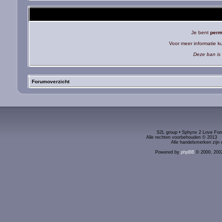
Je bent
perm
Voor meer informatie 
Deze ban is 
Forumoverzicht
S2L group • Sphynx 2 Love Foru
Alle rechten voorbehouden © 2
Alle handelsmerken zijn 
Powered by
phpBB
© 2000, 200