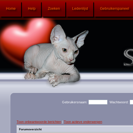
Home
Help
Zoeken
Ledenlijst
Gebruikerspaneel
Gebruikersnaam:
Wachtwoord:
Toon onbeantwoorde berichten
|
Toon actieve onderwerpen
Forumoverzicht