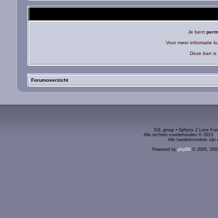
Je bent
perm
Voor meer informatie 
Deze ban is 
Forumoverzicht
S2L group • Sphynx 2 Love Foru
Alle rechten voorbehouden © 2
Alle handelsmerken zijn 
Powered by
phpBB
© 2000, 200