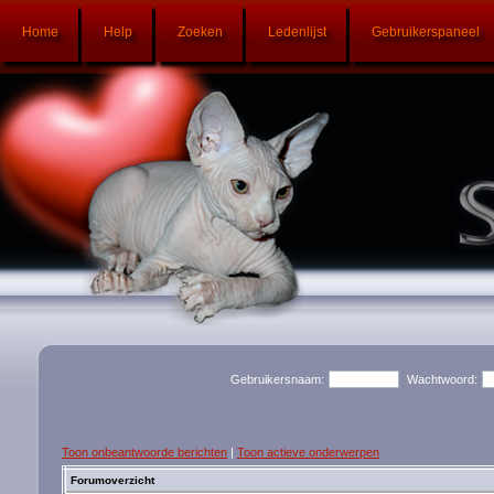
Home
Help
Zoeken
Ledenlijst
Gebruikerspaneel
Gebruikersnaam:
Wachtwoord:
Toon onbeantwoorde berichten
|
Toon actieve onderwerpen
Forumoverzicht