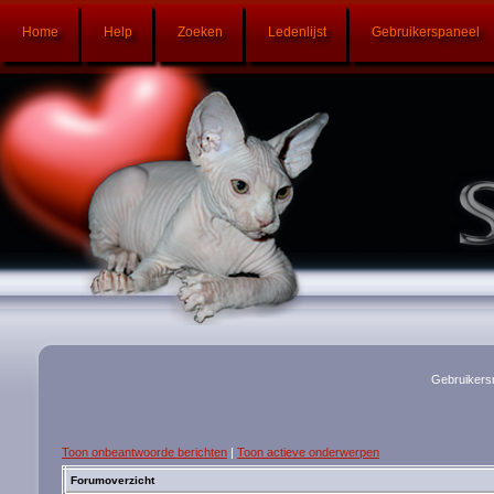
Home
Help
Zoeken
Ledenlijst
Gebruikerspaneel
Gebruikers
Toon onbeantwoorde berichten
|
Toon actieve onderwerpen
Forumoverzicht