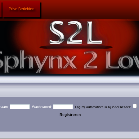
Prive Berichten
naam:
Wachtwoord:
Log mij automatisch in bij ieder bezoek.
Registreren