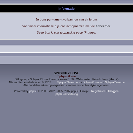
Informatie
Je bent
permanent
verbannen van dit forum.
Voor meer informatie kun je contact opnemen met de
beheerder
.
Deze ban is van toepassing op je IP-adres.
SPHYNX 2 LOVE
Sphynx2Love
S2L group • Sphynx 2 Love Forum - versie 1.00 • Webmaster: Patrick Liers (Mac P)
Alle rechten voorbehouden © 2013
Sphynx2Love.com
•
Sphynx2Love.nl
•
Sphynx2love.be
Alle handelsmerken zijn eigendom van hun respectievelijke eigenaars.
Powered by
phpBB
© 2000, 2002, 2005, 2007 phpBB Group •
Registreren
•
Inloggen
phpBB.nl Vertaling