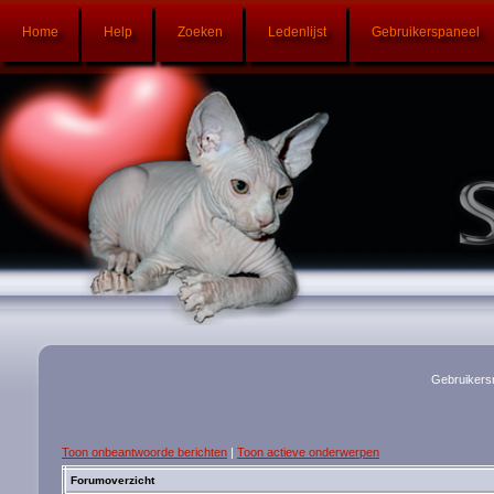
Home
Help
Zoeken
Ledenlijst
Gebruikerspaneel
Gebruikers
Toon onbeantwoorde berichten
|
Toon actieve onderwerpen
Forumoverzicht