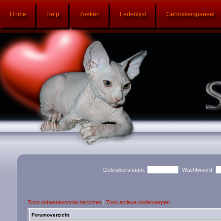
Home
Help
Zoeken
Ledenlijst
Gebruikerspaneel
Gebruikersnaam:
Wachtwoord:
Toon onbeantwoorde berichten
|
Toon actieve onderwerpen
Forumoverzicht