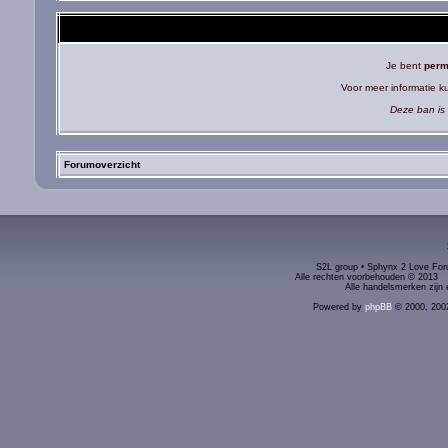
Je bent
perm
Voor meer informatie 
Deze ban is 
Forumoverzicht
S2L group • Sphynx 2 Love Foru
Alle rechten voorbehouden © 2
Alle handelsmerken zijn 
Powered by
phpBB
© 2000, 200