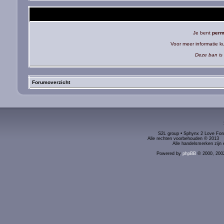
Je bent
perm
Voor meer informatie 
Deze ban is 
Forumoverzicht
S2L group • Sphynx 2 Love Foru
Alle rechten voorbehouden © 2
Alle handelsmerken zijn 
Powered by
phpBB
© 2000, 200