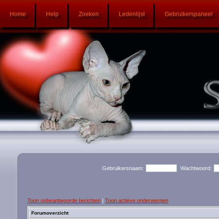
Home
Help
Zoeken
Ledenlijst
Gebruikerspaneel
Gebruikersnaam:
Wachtwoord:
Toon onbeantwoorde berichten
|
Toon actieve onderwerpen
Forumoverzicht